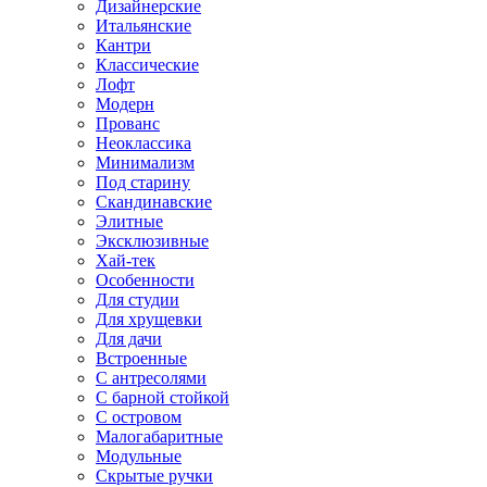
Дизайнерские
Итальянские
Кантри
Классические
Лофт
Модерн
Прованс
Неоклассика
Минимализм
Под старину
Скандинавские
Элитные
Эксклюзивные
Хай-тек
Особенности
Для студии
Для хрущевки
Для дачи
Встроенные
С антресолями
С барной стойкой
С островом
Малогабаритные
Модульные
Скрытые ручки