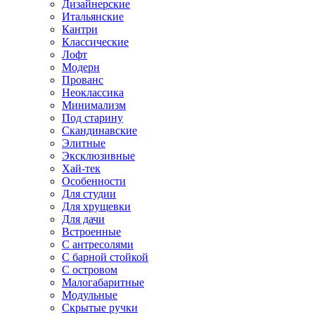
Дизайнерские
Итальянские
Кантри
Классические
Лофт
Модерн
Прованс
Неоклассика
Минимализм
Под старину
Скандинавские
Элитные
Эксклюзивные
Хай-тек
Особенности
Для студии
Для хрущевки
Для дачи
Встроенные
С антресолями
С барной стойкой
С островом
Малогабаритные
Модульные
Скрытые ручки