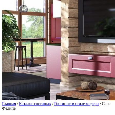
Главная
/
Каталог гостиных
/
Гостиные в стиле модерн
/ Сан-
Фелипе