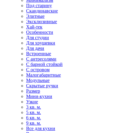
Минимализм
Под старину
Скандинавские
Элитные
Эксклюзивные
Хай-тек
Особенности
Для студии
Для хрущевки
Для дачи
Встроенные
С антресолями
С барной стойкой
С островом
Малогабаритные
Модульные
Скрытые ручки
Размер
Мини-кухни
Узкие
3 кв. м.
5 кв. м.
6 кв. м.
9 кв. м.
Все для кухни