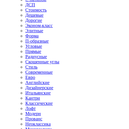
ДСП
Стоимость
Дешевые
Дорогие
Эконом-класс
Элитные
Форма
П-образные
Угловые
Прямые
Радиусные
Скошенные углы
Стиль
Современные
Евро
Английские
Дизайнерские
Итальянские
Кантри
Классические
Лофт
Модерн
Прованс
Неоклассика