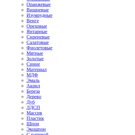
Оранжевые
Вишневые
Изумрудные
Венге
Ореховые
Янтарные
Сиреневые
Салатовые
Фиолетовые
Мятные
Золотые
Синие
Материал
МДФ
Эмаль
Акрил
Береза
Дерево
Дуб
ЛДСП
Массив
Пластик
Шпон
Экошпон
С патиной