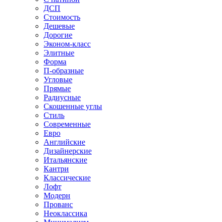
ДСП
Стоимость
Дешевые
Дорогие
Эконом-класс
Элитные
Форма
П-образные
Угловые
Прямые
Радиусные
Скошенные углы
Стиль
Современные
Евро
Английские
Дизайнерские
Итальянские
Кантри
Классические
Лофт
Модерн
Прованс
Неоклассика