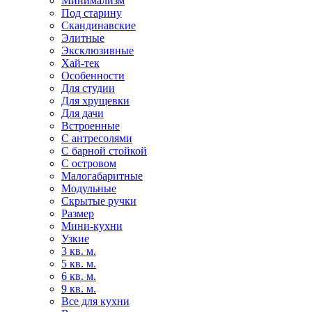
Минимализм
Под старину
Скандинавские
Элитные
Эксклюзивные
Хай-тек
Особенности
Для студии
Для хрущевки
Для дачи
Встроенные
С антресолями
С барной стойкой
С островом
Малогабаритные
Модульные
Скрытые ручки
Размер
Мини-кухни
Узкие
3 кв. м.
5 кв. м.
6 кв. м.
9 кв. м.
Все для кухни