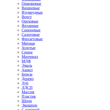
Оранжевые
Вишневые
Изумрудные
Венге
Ореховые
Янтарные
Сиреневые
Салатовые
Фиолетовые
Мятные
Золотые
Синие
Материал
МДФ
Эмаль
Акрил
Береза
Дерево
Дуб
ЛДСП
Массив
Пластик
Шпон
Экошпон
С патиной