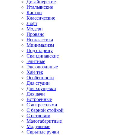
Дизайнерские
Итальянские
Кантри
Классические
Лофт
Модерн
Прованс
Неоклассика
Минимализм
Под старину
Скандинавские
Элитные
Эксклюзивные
Хай-тек
Особенности
Для студии
Для хрущевки
Для дачи
Встроенные
С антресолями
С барной стойкой
С островом
Малогабаритные
Модульные
Скрытые ручки