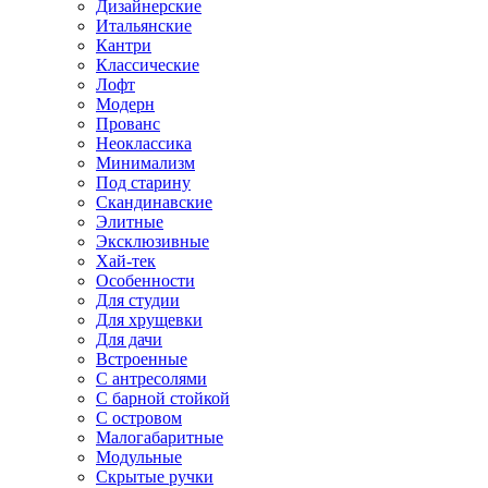
Дизайнерские
Итальянские
Кантри
Классические
Лофт
Модерн
Прованс
Неоклассика
Минимализм
Под старину
Скандинавские
Элитные
Эксклюзивные
Хай-тек
Особенности
Для студии
Для хрущевки
Для дачи
Встроенные
С антресолями
С барной стойкой
С островом
Малогабаритные
Модульные
Скрытые ручки