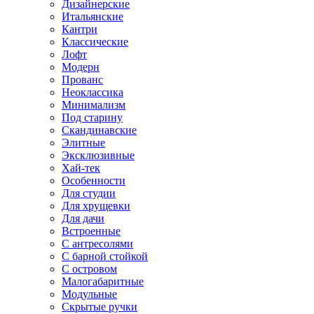
Дизайнерские
Итальянские
Кантри
Классические
Лофт
Модерн
Прованс
Неоклассика
Минимализм
Под старину
Скандинавские
Элитные
Эксклюзивные
Хай-тек
Особенности
Для студии
Для хрущевки
Для дачи
Встроенные
С антресолями
С барной стойкой
С островом
Малогабаритные
Модульные
Скрытые ручки