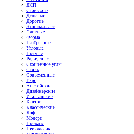
ДСП
Стоимость
Дешевые
Дорогие
Эконом-класс
Элитные
Форма
П-образные
Угловые
Прямые
Радиусные
Скошенные углы
Стиль
Современные
Евро
Английские
Дизайнерские
Итальянские
Кантри
Классические
Лофт
Модерн
Прованс
Неоклассика