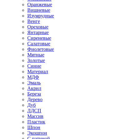
Оранжевые
Вишневые
Изумрудные
Венге
Ореховые
Янтарные
Сиреневые
Салатовые
Фиолетовые
Мятные
Золотые
Синие
Материал
МДФ
Эмаль
Акрил
Береза
Дерево
Дуб
ЛДСП
Массив
Пластик
Шпон
Экошпон
С патиной