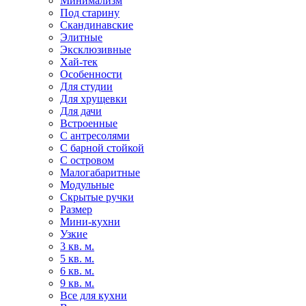
Минимализм
Под старину
Скандинавские
Элитные
Эксклюзивные
Хай-тек
Особенности
Для студии
Для хрущевки
Для дачи
Встроенные
С антресолями
С барной стойкой
С островом
Малогабаритные
Модульные
Скрытые ручки
Размер
Мини-кухни
Узкие
3 кв. м.
5 кв. м.
6 кв. м.
9 кв. м.
Все для кухни