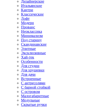
Дизайнерские
Итальянские
Кантри
Классические
Лофт
Модерн
Прованс
Неоклассика
Минимализм
Под старину
Скандинавские
Элитные
Эксклюзивные
Хай-тек
Особенности
Для студии
Для хрущевки
Для дачи
Встроенные
С антресолями
С барной стойкой
С островом
Малогабаритные
Модульные
Скрытые ручки