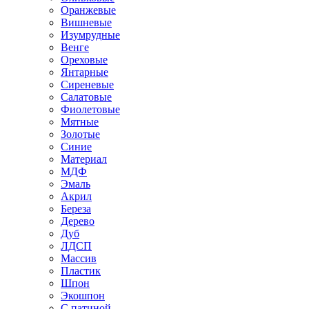
Оранжевые
Вишневые
Изумрудные
Венге
Ореховые
Янтарные
Сиреневые
Салатовые
Фиолетовые
Мятные
Золотые
Синие
Материал
МДФ
Эмаль
Акрил
Береза
Дерево
Дуб
ЛДСП
Массив
Пластик
Шпон
Экошпон
С патиной