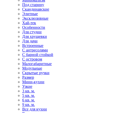
Минимализм
Под старину
Скандинавские
Элитные
Эксклюзивные
Хай-тек
Особенности
Для студии
Для хрущевки
Для дачи
Встроенные
С антресолями
С барной стойкой
С островом
Малогабаритные
Модульные
Скрытые ручки
Размер
Мини-кухни
Узкие
3 кв. м.
5 кв. м.
6 кв. м.
9 кв. м.
Все для кухни