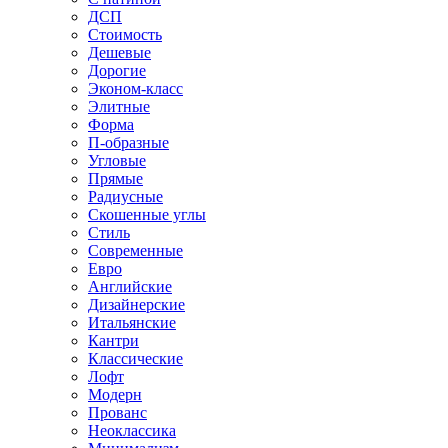
ДСП
Стоимость
Дешевые
Дорогие
Эконом-класс
Элитные
Форма
П-образные
Угловые
Прямые
Радиусные
Скошенные углы
Стиль
Современные
Евро
Английские
Дизайнерские
Итальянские
Кантри
Классические
Лофт
Модерн
Прованс
Неоклассика