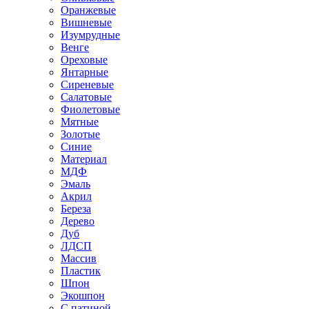
Оранжевые
Вишневые
Изумрудные
Венге
Ореховые
Янтарные
Сиреневые
Салатовые
Фиолетовые
Мятные
Золотые
Синие
Материал
МДФ
Эмаль
Акрил
Береза
Дерево
Дуб
ЛДСП
Массив
Пластик
Шпон
Экошпон
С патиной