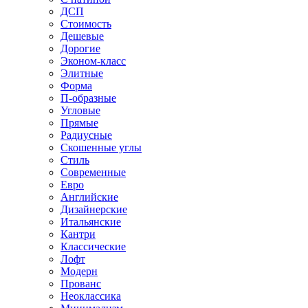
ДСП
Стоимость
Дешевые
Дорогие
Эконом-класс
Элитные
Форма
П-образные
Угловые
Прямые
Радиусные
Скошенные углы
Стиль
Современные
Евро
Английские
Дизайнерские
Итальянские
Кантри
Классические
Лофт
Модерн
Прованс
Неоклассика