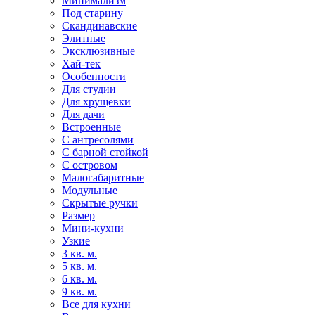
Минимализм
Под старину
Скандинавские
Элитные
Эксклюзивные
Хай-тек
Особенности
Для студии
Для хрущевки
Для дачи
Встроенные
С антресолями
С барной стойкой
С островом
Малогабаритные
Модульные
Скрытые ручки
Размер
Мини-кухни
Узкие
3 кв. м.
5 кв. м.
6 кв. м.
9 кв. м.
Все для кухни