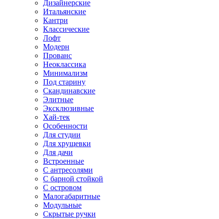
Дизайнерские
Итальянские
Кантри
Классические
Лофт
Модерн
Прованс
Неоклассика
Минимализм
Под старину
Скандинавские
Элитные
Эксклюзивные
Хай-тек
Особенности
Для студии
Для хрущевки
Для дачи
Встроенные
С антресолями
С барной стойкой
С островом
Малогабаритные
Модульные
Скрытые ручки