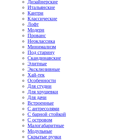
Дизайнерские
Итальянские
Кантри
Классические
Лофт
Модерн
Прованс
Неоклассика
Минимализм
Под старину
Скандинавские
Элитные
Эксклюзивные
Хай-тек
Особенности
Для студии
Для хрущевки
Для дачи
Встроенные
С антресолями
С барной стойкой
С островом
Малогабаритные
Модульные
Скрытые ручки