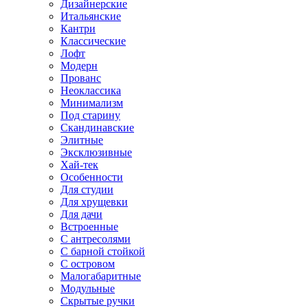
Дизайнерские
Итальянские
Кантри
Классические
Лофт
Модерн
Прованс
Неоклассика
Минимализм
Под старину
Скандинавские
Элитные
Эксклюзивные
Хай-тек
Особенности
Для студии
Для хрущевки
Для дачи
Встроенные
С антресолями
С барной стойкой
С островом
Малогабаритные
Модульные
Скрытые ручки