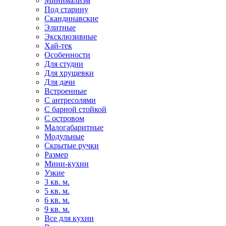
Минимализм
Под старину
Скандинавские
Элитные
Эксклюзивные
Хай-тек
Особенности
Для студии
Для хрущевки
Для дачи
Встроенные
С антресолями
С барной стойкой
С островом
Малогабаритные
Модульные
Скрытые ручки
Размер
Мини-кухни
Узкие
3 кв. м.
5 кв. м.
6 кв. м.
9 кв. м.
Все для кухни