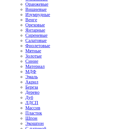
Оранжевые
Вишневые
Изумрудные
Венге
Ореховые
Янтарные
Сиреневые
Салатовые
Фиолетовые
Мятные
Золотые
Синие
Материал
МДФ
Эмаль
Акрил
Береза
Дерево
Дуб
ЛДСП
Массив
Пластик
Шпон
Экошпон
С патиной