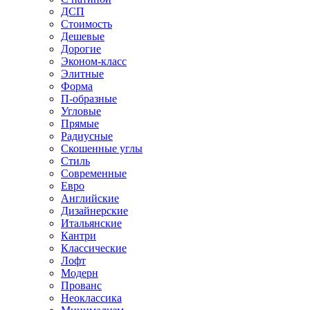
ДСП
Стоимость
Дешевые
Дорогие
Эконом-класс
Элитные
Форма
П-образные
Угловые
Прямые
Радиусные
Скошенные углы
Стиль
Современные
Евро
Английские
Дизайнерские
Итальянские
Кантри
Классические
Лофт
Модерн
Прованс
Неоклассика