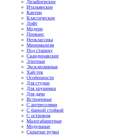
Дизайнерские
Итальянские
Кантри
Классические
Лофт
Модерн
Прованс
Неоклассика
Минимализм
Под старину
Скандинавские
Элитные
Эксклюзивные
Хай-тек
Особенности
Для студии
Для хрущевки
Для дачи
Встроенные
С антресолями
С барной стойкой
С островом
Малогабаритные
Модульные
Скрытые ручки