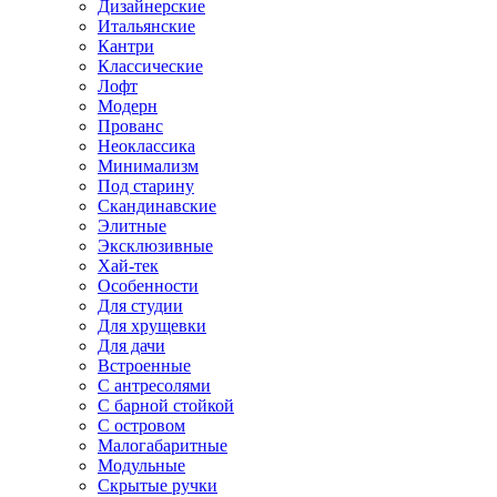
Дизайнерские
Итальянские
Кантри
Классические
Лофт
Модерн
Прованс
Неоклассика
Минимализм
Под старину
Скандинавские
Элитные
Эксклюзивные
Хай-тек
Особенности
Для студии
Для хрущевки
Для дачи
Встроенные
С антресолями
С барной стойкой
С островом
Малогабаритные
Модульные
Скрытые ручки