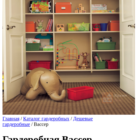
Главная
/
Каталог гардеробных
/
Дешевые
гардеробные
/ Вассер
Гардеробная Вассер