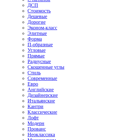
ДСП
Стоимость
Дешевые
Дорогие
Эконом-класс
Элитные
Форма
П-образные
Угловые
Прямые
Радиусные
Скошенные углы
Стиль
Современные
Евро
Английские
Дизайнерские
Итальянские
Кантри
Классические
Лофт
Модерн
Прованс
Неоклассика