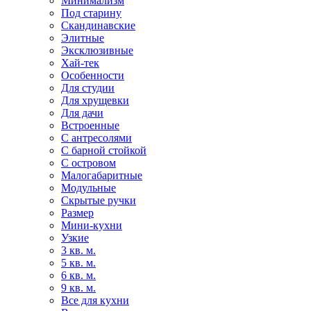
Минимализм
Под старину
Скандинавские
Элитные
Эксклюзивные
Хай-тек
Особенности
Для студии
Для хрущевки
Для дачи
Встроенные
С антресолями
С барной стойкой
С островом
Малогабаритные
Модульные
Скрытые ручки
Размер
Мини-кухни
Узкие
3 кв. м.
5 кв. м.
6 кв. м.
9 кв. м.
Все для кухни