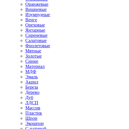
Оранжевые
Вишневые
Изумрудные
Венге
Ореховые
Янтарные
Сиреневые
Салатовые
Фиолетовые
Мятные
Золотые
Синие
Материал
МДФ
Эмаль
Акрил
Береза
Дерево
Дуб
ЛДСП
Массив
Пластик
Шпон
Экошпон
С патиной