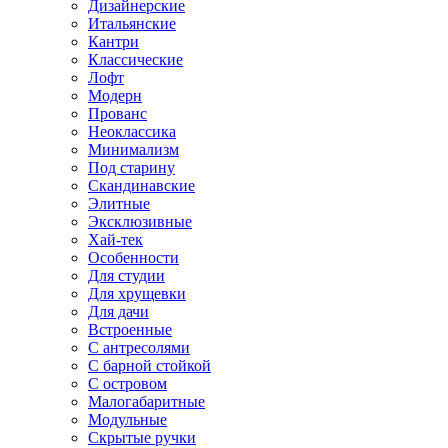
Дизайнерские
Итальянские
Кантри
Классические
Лофт
Модерн
Прованс
Неоклассика
Минимализм
Под старину
Скандинавские
Элитные
Эксклюзивные
Хай-тек
Особенности
Для студии
Для хрущевки
Для дачи
Встроенные
С антресолями
С барной стойкой
С островом
Малогабаритные
Модульные
Скрытые ручки