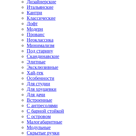
Дизайнерские
Итальянские
Кантри
Классические
Лофт
Модерн
Прованс
Неоклассика
Минимализм
Под старину
Скандинавские
Элитные
Эксклюзивные
Хай-тек
Особенности
Для студии
Для хрущевки
Для дачи
Встроенные
С антресолями
С барной стойкой
С островом
Малогабаритные
Модульные
Скрытые ручки