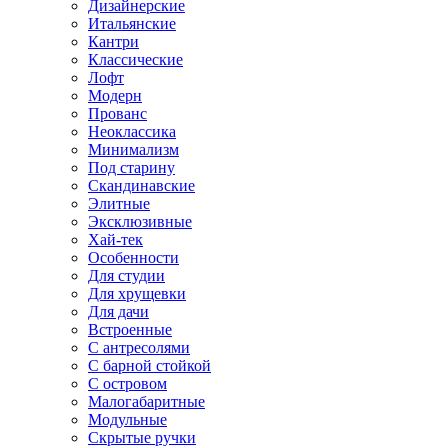
Дизайнерские
Итальянские
Кантри
Классические
Лофт
Модерн
Прованс
Неоклассика
Минимализм
Под старину
Скандинавские
Элитные
Эксклюзивные
Хай-тек
Особенности
Для студии
Для хрущевки
Для дачи
Встроенные
С антресолями
С барной стойкой
С островом
Малогабаритные
Модульные
Скрытые ручки