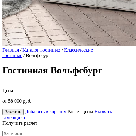
Главная
/
Каталог гостиных
/
Классические
гостиные
/ Вольфсбург
Гостинная Вольфсбург
Цена:
от 58 000
руб.
Добавить в корзину
Расчет цены
Вызвать
Заказать
замерщика
Получить расчет