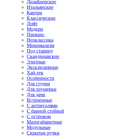
Дизайнерские
Итальянские
Кантри
Классические
Лофт
Модерн
Прованс
Неоклассика
Минимализм
Под старину
Скандинавские
Элитные
Эксклюзивные
Хай-тек
Особенности
Для студии
Для хрущевки
Для дачи
Встроенные
С антресолями
С барной стойкой
С островом
Малогабаритные
Модульные
Скрытые ручки