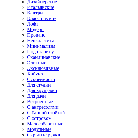
Дизайнерские
Итальянские
Кантри
Классические
Лофт
Модерн
Прованс
Неоклассика
Минимализм
Под старину
Скандинавские
Элитные
Эксклюзивные
Хай-тек
Особенности
Для студии
Для хрущевки
Для дачи
Встроенные
С антресолями
С барной стойкой
С островом
Малогабаритные
Модульные
Скрытые ручки