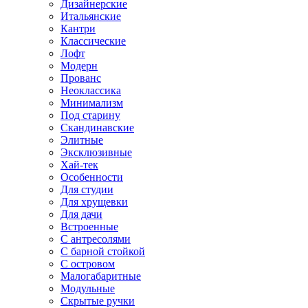
Дизайнерские
Итальянские
Кантри
Классические
Лофт
Модерн
Прованс
Неоклассика
Минимализм
Под старину
Скандинавские
Элитные
Эксклюзивные
Хай-тек
Особенности
Для студии
Для хрущевки
Для дачи
Встроенные
С антресолями
С барной стойкой
С островом
Малогабаритные
Модульные
Скрытые ручки