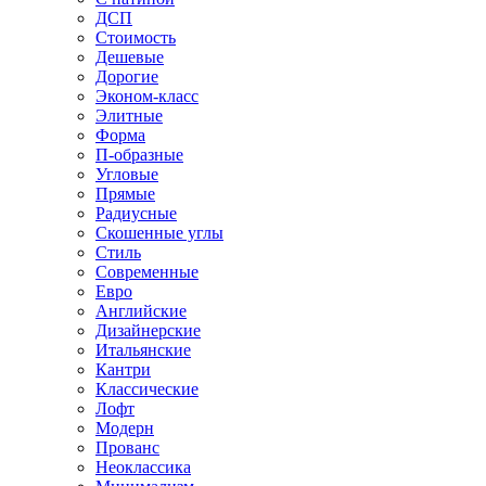
ДСП
Стоимость
Дешевые
Дорогие
Эконом-класс
Элитные
Форма
П-образные
Угловые
Прямые
Радиусные
Скошенные углы
Стиль
Современные
Евро
Английские
Дизайнерские
Итальянские
Кантри
Классические
Лофт
Модерн
Прованс
Неоклассика