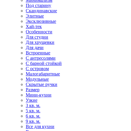
Минимализм
Под старину
Скандинавские
Элитные
Эксклюзивные
Хай-тек
Особенности
Для студии
Для хрущевки
Для дачи
Встроенные
С антресолями
С барной стойкой
С островом
Малогабаритные
Модульные
Скрытые ручки
Размер
Мини-кухни
Узкие
3 кв. м.
5 кв. м.
6 кв. м.
9 кв. м.
Все для кухни