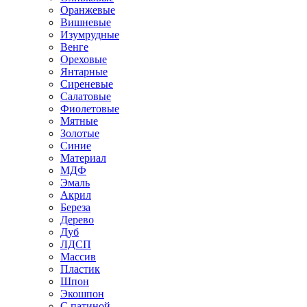
Оранжевые
Вишневые
Изумрудные
Венге
Ореховые
Янтарные
Сиреневые
Салатовые
Фиолетовые
Мятные
Золотые
Синие
Материал
МДФ
Эмаль
Акрил
Береза
Дерево
Дуб
ЛДСП
Массив
Пластик
Шпон
Экошпон
С патиной