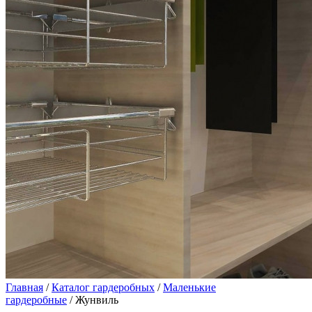
Главная
/
Каталог гардеробных
/
Маленькие
гардеробные
/ Жунвиль