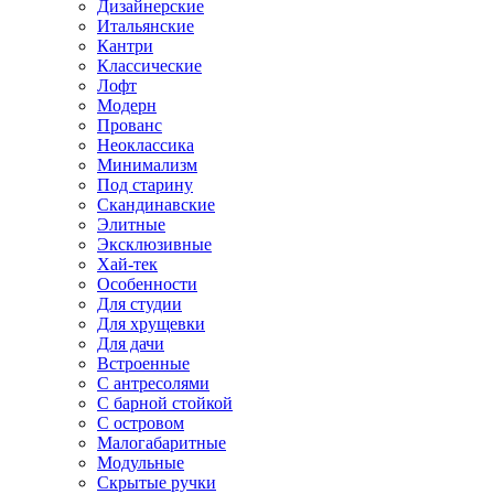
Дизайнерские
Итальянские
Кантри
Классические
Лофт
Модерн
Прованс
Неоклассика
Минимализм
Под старину
Скандинавские
Элитные
Эксклюзивные
Хай-тек
Особенности
Для студии
Для хрущевки
Для дачи
Встроенные
С антресолями
С барной стойкой
С островом
Малогабаритные
Модульные
Скрытые ручки