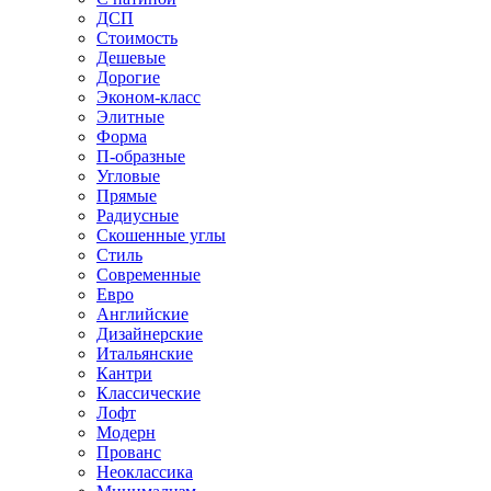
ДСП
Стоимость
Дешевые
Дорогие
Эконом-класс
Элитные
Форма
П-образные
Угловые
Прямые
Радиусные
Скошенные углы
Стиль
Современные
Евро
Английские
Дизайнерские
Итальянские
Кантри
Классические
Лофт
Модерн
Прованс
Неоклассика