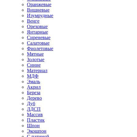
Оранжевые
Вишневые
Изумрудные
Венге
Ореховые
Янтарные
Сиреневые
Салатовые
Фиолетовые
Мятные
Золотые
Синие
Материал
МДФ
Эмаль
Акрил
Береза
Дерево
Дуб
ЛДСП
Массив
Пластик
Шпон
Экошпон
С патиной