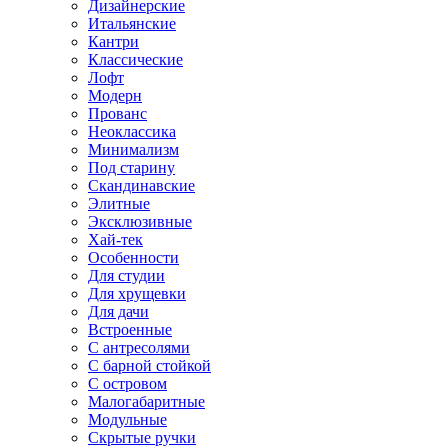
Дизайнерские
Итальянские
Кантри
Классические
Лофт
Модерн
Прованс
Неоклассика
Минимализм
Под старину
Скандинавские
Элитные
Эксклюзивные
Хай-тек
Особенности
Для студии
Для хрущевки
Для дачи
Встроенные
С антресолями
С барной стойкой
С островом
Малогабаритные
Модульные
Скрытые ручки