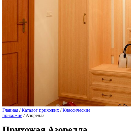
Главная
/
Каталог прихожих
/
Классические
прихожие
/ Азорелла
Прихожая Азорелла