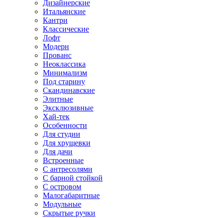
Дизайнерские
Итальянские
Кантри
Классические
Лофт
Модерн
Прованс
Неоклассика
Минимализм
Под старину
Скандинавские
Элитные
Эксклюзивные
Хай-тек
Особенности
Для студии
Для хрущевки
Для дачи
Встроенные
С антресолями
С барной стойкой
С островом
Малогабаритные
Модульные
Скрытые ручки