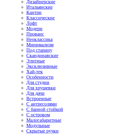
Дизайнерские
Итальянские
Кантри
Классические
Лофт
Модерн
Прованс
Неоклассика
Минимализм
Под старину
Скандинавские
Элитные
Эксклюзивные
Хай-тек
Особенности
Для студии
Для хрущевки
Для дачи
Встроенные
С антресолями
С барной стойкой
С островом
Малогабаритные
Модульные
Скрытые ручки