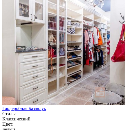
Гардеробная Базавлук
Стиль:
Классический
Цвет:
Белый