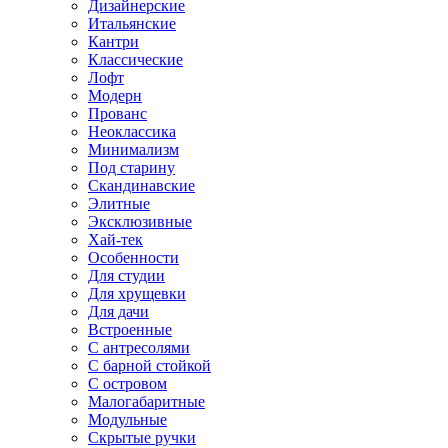
Дизайнерские
Итальянские
Кантри
Классические
Лофт
Модерн
Прованс
Неоклассика
Минимализм
Под старину
Скандинавские
Элитные
Эксклюзивные
Хай-тек
Особенности
Для студии
Для хрущевки
Для дачи
Встроенные
С антресолями
С барной стойкой
С островом
Малогабаритные
Модульные
Скрытые ручки