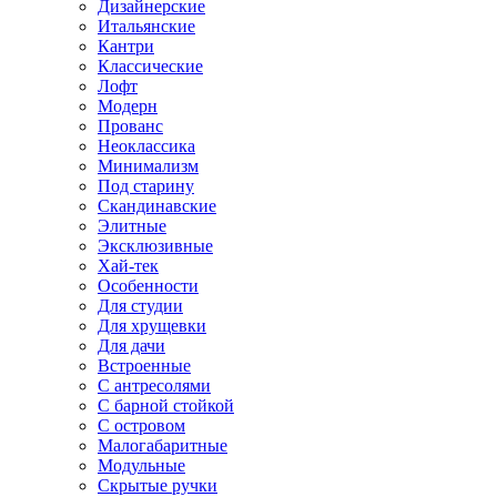
Дизайнерские
Итальянские
Кантри
Классические
Лофт
Модерн
Прованс
Неоклассика
Минимализм
Под старину
Скандинавские
Элитные
Эксклюзивные
Хай-тек
Особенности
Для студии
Для хрущевки
Для дачи
Встроенные
С антресолями
С барной стойкой
С островом
Малогабаритные
Модульные
Скрытые ручки