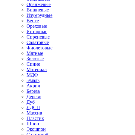
Оранжевые
Вишневые
Изумрудные
Венге
Ореховые
Янтарные
Сиреневые
Салатовые
Фиолетовые
Мятные
Золотые
Синие
Материал
МДФ
Эмаль
Акрил
Береза
Дерево
Дуб
ЛДСП
Массив
Пластик
Шпон
Экошпон
С патиной