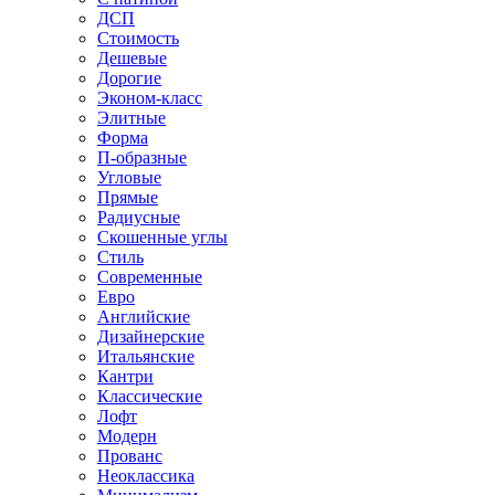
ДСП
Стоимость
Дешевые
Дорогие
Эконом-класс
Элитные
Форма
П-образные
Угловые
Прямые
Радиусные
Скошенные углы
Стиль
Современные
Евро
Английские
Дизайнерские
Итальянские
Кантри
Классические
Лофт
Модерн
Прованс
Неоклассика