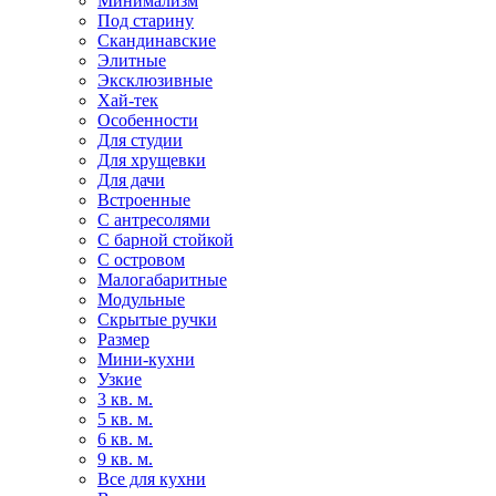
Минимализм
Под старину
Скандинавские
Элитные
Эксклюзивные
Хай-тек
Особенности
Для студии
Для хрущевки
Для дачи
Встроенные
С антресолями
С барной стойкой
С островом
Малогабаритные
Модульные
Скрытые ручки
Размер
Мини-кухни
Узкие
3 кв. м.
5 кв. м.
6 кв. м.
9 кв. м.
Все для кухни