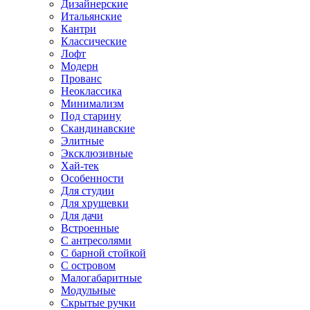
Дизайнерские
Итальянские
Кантри
Классические
Лофт
Модерн
Прованс
Неоклассика
Минимализм
Под старину
Скандинавские
Элитные
Эксклюзивные
Хай-тек
Особенности
Для студии
Для хрущевки
Для дачи
Встроенные
С антресолями
С барной стойкой
С островом
Малогабаритные
Модульные
Скрытые ручки