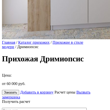
Главная
/
Каталог прихожих
/
Прихожие в стиле
модерн
/ Дримиопсис
Прихожая Дримиопсис
Цена:
от 60 000
руб.
Добавить в корзину
Расчет цены
Вызвать
Заказать
замерщика
Получить расчет