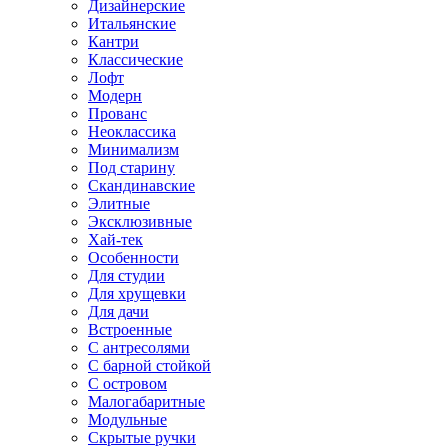
Дизайнерские
Итальянские
Кантри
Классические
Лофт
Модерн
Прованс
Неоклассика
Минимализм
Под старину
Скандинавские
Элитные
Эксклюзивные
Хай-тек
Особенности
Для студии
Для хрущевки
Для дачи
Встроенные
С антресолями
С барной стойкой
С островом
Малогабаритные
Модульные
Скрытые ручки