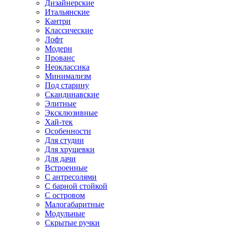
Дизайнерские
Итальянские
Кантри
Классические
Лофт
Модерн
Прованс
Неоклассика
Минимализм
Под старину
Скандинавские
Элитные
Эксклюзивные
Хай-тек
Особенности
Для студии
Для хрущевки
Для дачи
Встроенные
С антресолями
С барной стойкой
С островом
Малогабаритные
Модульные
Скрытые ручки