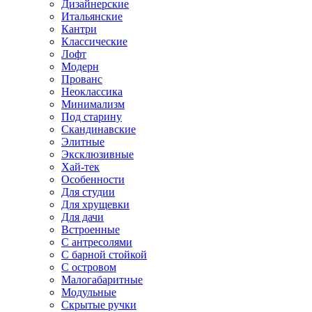
Дизайнерские
Итальянские
Кантри
Классические
Лофт
Модерн
Прованс
Неоклассика
Минимализм
Под старину
Скандинавские
Элитные
Эксклюзивные
Хай-тек
Особенности
Для студии
Для хрущевки
Для дачи
Встроенные
С антресолями
С барной стойкой
С островом
Малогабаритные
Модульные
Скрытые ручки