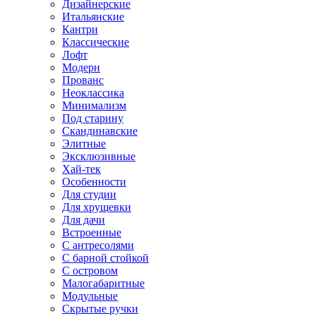
Дизайнерские
Итальянские
Кантри
Классические
Лофт
Модерн
Прованс
Неоклассика
Минимализм
Под старину
Скандинавские
Элитные
Эксклюзивные
Хай-тек
Особенности
Для студии
Для хрущевки
Для дачи
Встроенные
С антресолями
С барной стойкой
С островом
Малогабаритные
Модульные
Скрытые ручки