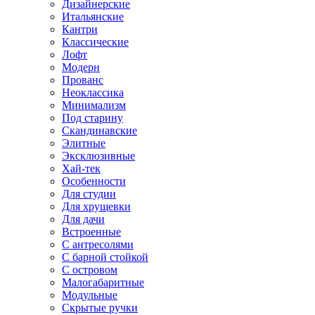
Дизайнерские
Итальянские
Кантри
Классические
Лофт
Модерн
Прованс
Неоклассика
Минимализм
Под старину
Скандинавские
Элитные
Эксклюзивные
Хай-тек
Особенности
Для студии
Для хрущевки
Для дачи
Встроенные
С антресолями
С барной стойкой
С островом
Малогабаритные
Модульные
Скрытые ручки