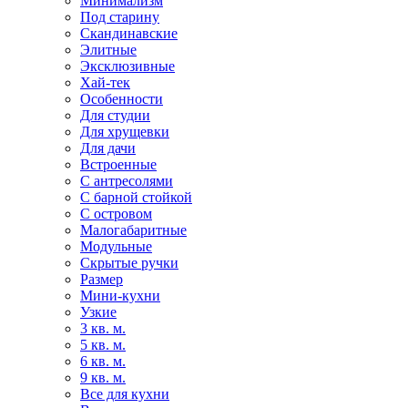
Минимализм
Под старину
Скандинавские
Элитные
Эксклюзивные
Хай-тек
Особенности
Для студии
Для хрущевки
Для дачи
Встроенные
С антресолями
С барной стойкой
С островом
Малогабаритные
Модульные
Скрытые ручки
Размер
Мини-кухни
Узкие
3 кв. м.
5 кв. м.
6 кв. м.
9 кв. м.
Все для кухни