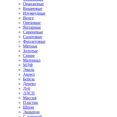
Оранжевые
Вишневые
Изумрудные
Венге
Ореховые
Янтарные
Сиреневые
Салатовые
Фиолетовые
Мятные
Золотые
Синие
Материал
МДФ
Эмаль
Акрил
Береза
Дерево
Дуб
ЛДСП
Массив
Пластик
Шпон
Экошпон
С патиной