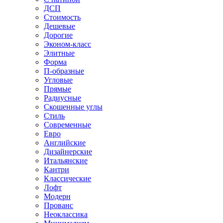
ДСП
Стоимость
Дешевые
Дорогие
Эконом-класс
Элитные
Форма
П-образные
Угловые
Прямые
Радиусные
Скошенные углы
Стиль
Современные
Евро
Английские
Дизайнерские
Итальянские
Кантри
Классические
Лофт
Модерн
Прованс
Неоклассика