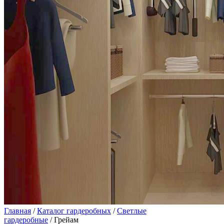
Главная
/
Каталог гардеробных
/
Светлые
гардеробные
/ Грейам