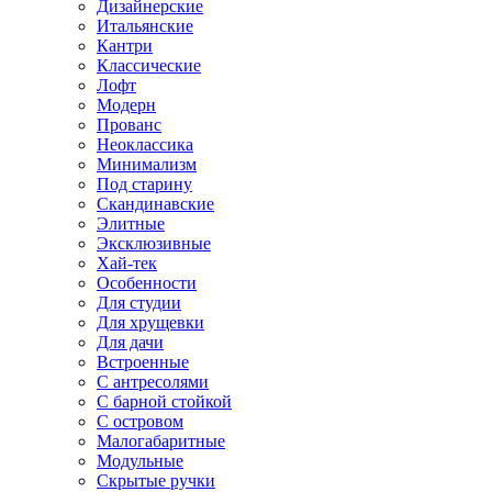
Дизайнерские
Итальянские
Кантри
Классические
Лофт
Модерн
Прованс
Неоклассика
Минимализм
Под старину
Скандинавские
Элитные
Эксклюзивные
Хай-тек
Особенности
Для студии
Для хрущевки
Для дачи
Встроенные
С антресолями
С барной стойкой
С островом
Малогабаритные
Модульные
Скрытые ручки