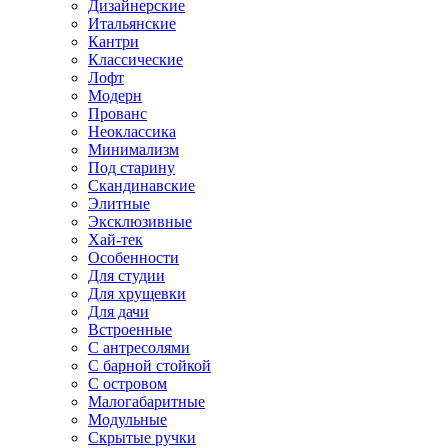
Дизайнерские
Итальянские
Кантри
Классические
Лофт
Модерн
Прованс
Неоклассика
Минимализм
Под старину
Скандинавские
Элитные
Эксклюзивные
Хай-тек
Особенности
Для студии
Для хрущевки
Для дачи
Встроенные
С антресолями
С барной стойкой
С островом
Малогабаритные
Модульные
Скрытые ручки