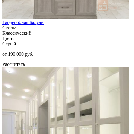
Гардеробная Балуан
Стиль:
Классический
Цвет:
Серый
от 190 000 руб.
Рассчитать