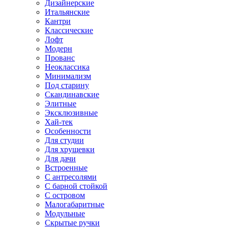
Дизайнерские
Итальянские
Кантри
Классические
Лофт
Модерн
Прованс
Неоклассика
Минимализм
Под старину
Скандинавские
Элитные
Эксклюзивные
Хай-тек
Особенности
Для студии
Для хрущевки
Для дачи
Встроенные
С антресолями
С барной стойкой
С островом
Малогабаритные
Модульные
Скрытые ручки