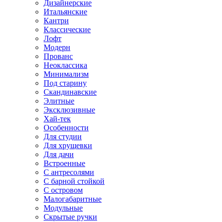
Дизайнерские
Итальянские
Кантри
Классические
Лофт
Модерн
Прованс
Неоклассика
Минимализм
Под старину
Скандинавские
Элитные
Эксклюзивные
Хай-тек
Особенности
Для студии
Для хрущевки
Для дачи
Встроенные
С антресолями
С барной стойкой
С островом
Малогабаритные
Модульные
Скрытые ручки