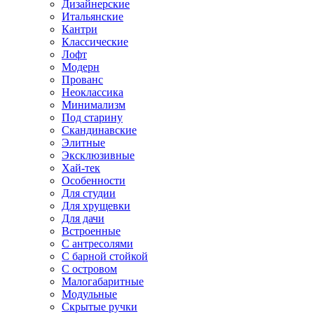
Дизайнерские
Итальянские
Кантри
Классические
Лофт
Модерн
Прованс
Неоклассика
Минимализм
Под старину
Скандинавские
Элитные
Эксклюзивные
Хай-тек
Особенности
Для студии
Для хрущевки
Для дачи
Встроенные
С антресолями
С барной стойкой
С островом
Малогабаритные
Модульные
Скрытые ручки