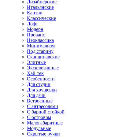
Дизайнерские
Итальянские
Кантри
Классические
Лофт
Модерн
Прованс
Неоклассика
Минимализм
Под старину
Скандинавские
Элитные
Эксклюзивные
Хай-тек
Особенности
Для студии
Для хрущевки
Для дачи
Встроенные
С антресолями
С барной стойкой
С островом
Малогабаритные
Модульные
Скрытые ручки