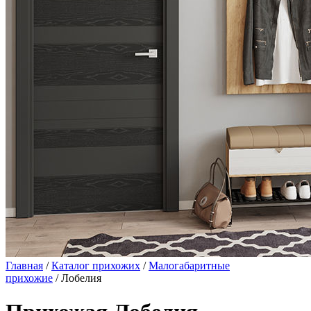
Главная
/
Каталог прихожих
/
Малогабаритные
прихожие
/ Лобелия