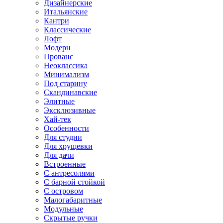
Дизайнерские
Итальянские
Кантри
Классические
Лофт
Модерн
Прованс
Неоклассика
Минимализм
Под старину
Скандинавские
Элитные
Эксклюзивные
Хай-тек
Особенности
Для студии
Для хрущевки
Для дачи
Встроенные
С антресолями
С барной стойкой
С островом
Малогабаритные
Модульные
Скрытые ручки