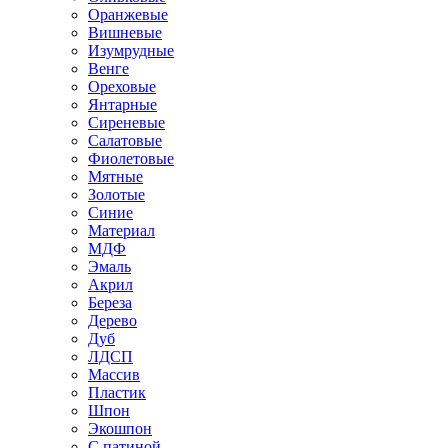
Оранжевые
Вишневые
Изумрудные
Венге
Ореховые
Янтарные
Сиреневые
Салатовые
Фиолетовые
Мятные
Золотые
Синие
Материал
МДФ
Эмаль
Акрил
Береза
Дерево
Дуб
ЛДСП
Массив
Пластик
Шпон
Экошпон
С патиной