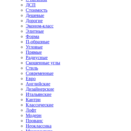
ДСП
Стоимость
Дешевые
Дорогие
Эконом-класс
Элитные
Форма
П-образные
Угловые
Прямые
Радиусные
Скошенные углы
Стиль
Современные
Евро
Английские
Дизайнерские
Итальянские
Кантри
Классические
Лофт
Модерн
Прованс
Неоклассика