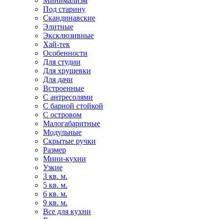
Минимализм
Под старину
Скандинавские
Элитные
Эксклюзивные
Хай-тек
Особенности
Для студии
Для хрущевки
Для дачи
Встроенные
С антресолями
С барной стойкой
С островом
Малогабаритные
Модульные
Скрытые ручки
Размер
Мини-кухни
Узкие
3 кв. м.
5 кв. м.
6 кв. м.
9 кв. м.
Все для кухни