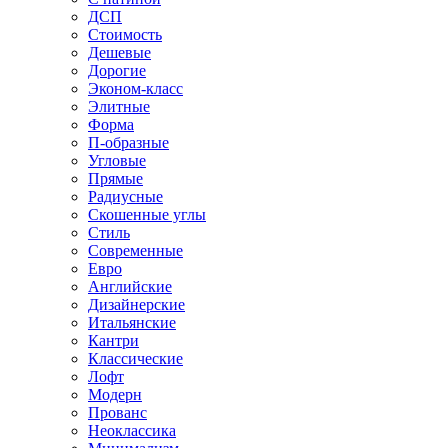
ДСП
Стоимость
Дешевые
Дорогие
Эконом-класс
Элитные
Форма
П-образные
Угловые
Прямые
Радиусные
Скошенные углы
Стиль
Современные
Евро
Английские
Дизайнерские
Итальянские
Кантри
Классические
Лофт
Модерн
Прованс
Неоклассика