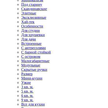
Минимализм
Под старину
Скандинавские
Элитные
Эксклюзивные
Хай-тек
Особенности
Для студии
Для хрущевки
Для дачи
Встроенные
С антресолями
С барной стойкой
С островом
Малогабаритные
Модульные
Скрытые ручки
Размер
Мини-кухни
Узкие
3 кв. м.
5 кв. м.
6 кв. м.
9 кв. м.
Все для кухни