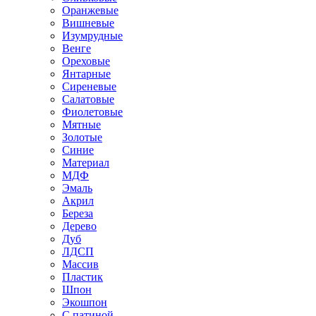
Оранжевые
Вишневые
Изумрудные
Венге
Ореховые
Янтарные
Сиреневые
Салатовые
Фиолетовые
Мятные
Золотые
Синие
Материал
МДФ
Эмаль
Акрил
Береза
Дерево
Дуб
ЛДСП
Массив
Пластик
Шпон
Экошпон
С патиной