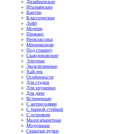
Дизайнерские
Итальянские
Кантри
Классические
Лофт
Модерн
Прованс
Неоклассика
Минимализм
Под старину
Скандинавские
Элитные
Эксклюзивные
Хай-тек
Особенности
Для студии
Для хрущевки
Для дачи
Встроенные
С антресолями
С барной стойкой
С островом
Малогабаритные
Модульные
Скрытые ручки